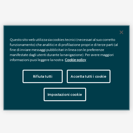
Questo sito web utilizza sia cookies tecnici (necessari al suo corretto
funzionamento) che analitici e di profilazione propri e di terze parti (al
fine di inviare messaggi pubblicitari in linea con le preferenze
manifestate dagli utenti durante la navigazione). Per avere maggiori
informazioni puoi leggere la nostra
Cookie policy
Rifiuta tutti
Accetta tutti i cookie
Prenditi cura delle tue performance.
CUPRA FITNESS PLAN
Impostazioni cookie
Con CUPRA Fitness Plan hai il
30% di sconto sui Ricambi
Originali CUPRA.
Scegli l’originalità e mantieni le tue
performance al massimo.