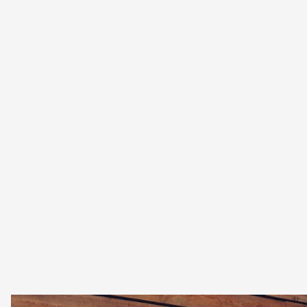
circolazione è reso possibile grazie alle adeguate Azioni di
Richiamo. I proprietari dei veicoli interessati da tali azioni
vengono informati tramite una lettera e invitati a recarsi
presso il Service Partner CUPRA più vicino per effettuare
i controlli e gli interventi necessari.
Puoi verificare la presenza di azioni di richiamo sulla tua
CUPRA o comunicare variazioni di residenza e di
proprietà tramite i due link sottostanti.
Verifica campagne di richiamo
Segnalazioni sulla proprietà