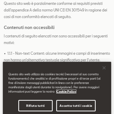
Contatti
Questo sito web è parzialmente conforme ai requisiti previsti
dall’appendice A della norma UNI CEI EN 301549 in ragione dei
casi di non conformità elencati di seguito.
Configuratore
Contenuti non accessibili
I contenuti di seguito elencati non sono accessibili per i seguenti
motivi:
•
1.1.1 - Non-text Content: alcune immagini e campi di inserimento
non hanno un’alternativa testuale significativa per l’utente.
• 1.3.1 - Info and Relationships: sono stati utilizzati ruoli o elementi
Questo sito web utilizza sia cookies tecnici (necessari al suo corretto
html in modo improprio, non ven- gono sempre rispettate le
funzionamento) che analitici e di profilazione propri e di terze parti (al
fine di inviare messaggi pubblicitari in linea con le preferenze
relazioni tra elementi html.
manifestate dagli utenti durante la navigazione). Per avere maggiori
informazioni puoi leggere la nostra
Cookie Policy
• 1.3.2 - Meaningful Sequence: in alcuni casi, l’ordine di lettura
degli elementi non corrisponde all’ordine visivo degli stessi
Rifiuta tutti
Accetta tutti i cookie
all’interno della pagina.