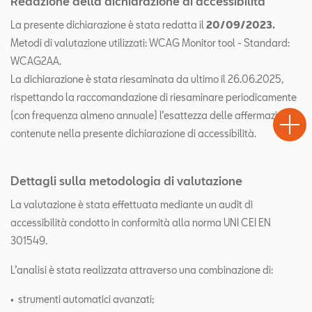
Redazione della dichiarazione di accessibilità
La presente dichiarazione è stata redatta il
20/09/2023.
Metodi di valutazione utilizzati: WCAG Monitor tool - Standard:
WCAG2AA.
La dichiarazione è stata riesaminata da ultimo il 26.06.2025,
rispettando la raccomandazione di riesaminare periodicamente
Test
Chiama
Informaz
WhatsA
(con frequenza almeno annuale) l’esattezza delle affermazioni
Drive
contenute nella presente dichiarazione di accessibilità.
Dettagli sulla metodologia di valutazione
La valutazione è stata effettuata mediante un audit di
accessibilità condotto in conformità alla norma UNI CEI EN
301549.
L’analisi è stata realizzata attraverso una combinazione di:
• strumenti automatici avanzati;