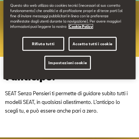
Contatti
Questo sito web utilizza sia cookies tecnici (necessari al suo corretto
funzionamento) che analitici e di profilazione propri e di terze parti (al
fine di inviare messaggi pubblicitari in linea con le preferenze
manifestate dagli utenti durante la navigazione). Per avere maggiori
Configuratore
informazioni puoi leggere la nostra
Cookie Policy
Rifiuta tutti
Accetta tutti i cookie
Impostazioni cookie
Liberi di scegliere. Anche
l’anticipo.
SEAT Senza Pensieri ti permette di guidare subito tutti i
modelli SEAT, in qualsiasi allestimento. L’anticipo lo
scegli tu, e può essere anche pari a zero.