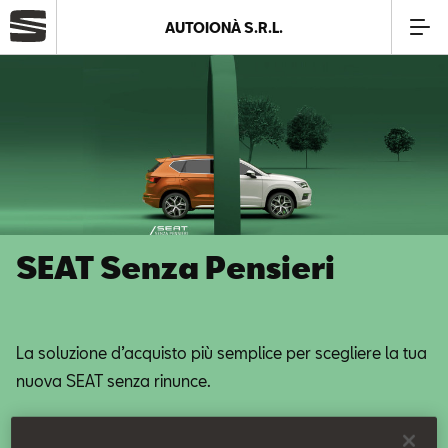
AUTOIONÀ S.R.L.
Azienda
Modelli
Offerte
SEAT Senza Pensieri
Service
Business
La soluzione d’acquisto più semplice per scegliere la tua
nuova SEAT senza rinunce.
SEAT Usato Certificato