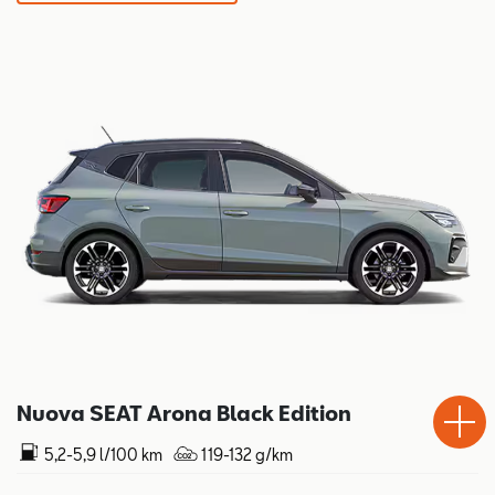
Test
Chiama
Informaz
WhatsA
Drive
Nuova SEAT Arona Black Edition
5,2-5,9 l/100 km
119-132 g/km