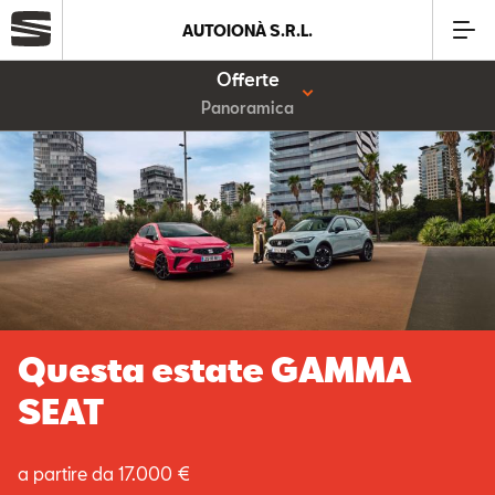
AUTOIONÀ S.R.L.
Offerte
Azienda
Panoramica
Modelli
Offerte
Service
Questa estate GAMMA
Business
SEAT
SEAT Usato Certificato
a partire da 17.000 €