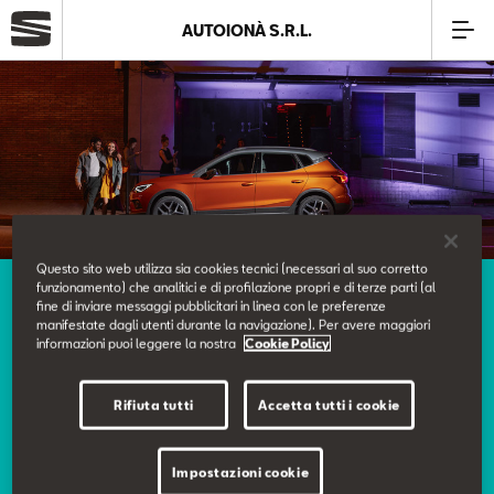
AUTOIONÀ S.R.L.
Azienda
Modelli
Offerte
Questo sito web utilizza sia cookies tecnici (necessari al suo corretto
funzionamento) che analitici e di profilazione propri e di terze parti (al
Scopri le nostre offerte
Service
fine di inviare messaggi pubblicitari in linea con le preferenze
Le nostre offerte.
manifestate dagli utenti durante la navigazione). Per avere maggiori
informazioni puoi leggere la nostra
Cookie Policy
Business
Rifiuta tutti
Accetta tutti i cookie
Scopri tutte le nostre promozioni.
SEAT Usato Certificato
Impostazioni cookie