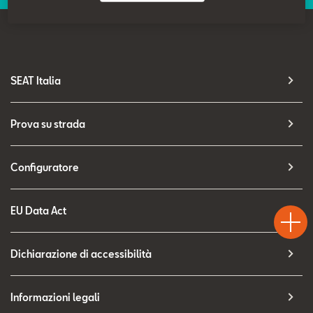
Contatti
Configuratore
SEAT Italia
Prova su strada
Configuratore
Test
Chiama
Informaz
WhatsA
EU Data Act
Drive
Dichiarazione di accessibilità
Informazioni legali